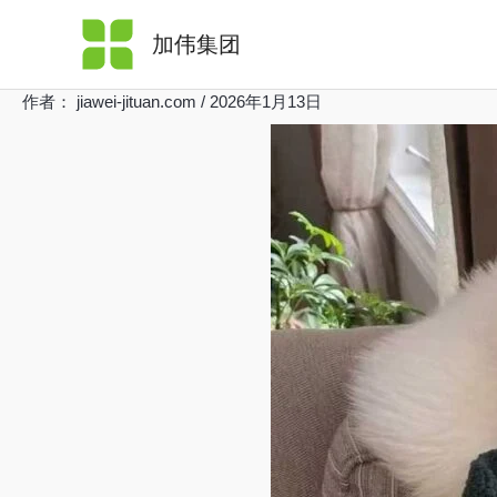
跳
加伟集团
至
内
作者：
jiawei-jituan.com
/
2026年1月13日
容