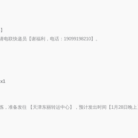
心】
有疑问请电联快递员【谢福利，电话：19099198210】。
 x1
点】完成分拣，准备发往 【天津东丽转运中心】，预计发出时间【1月28日晚上