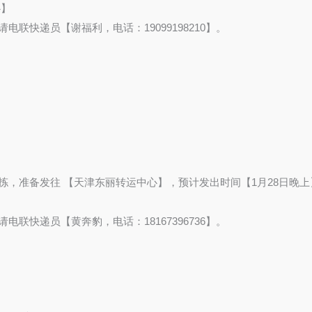
心】
有疑问请电联快递员【谢福利，电话：19099198210】。
点】完成分拣，准备发往 【天津东丽转运中心】，预计发出时间【1月28日晚上
有疑问请电联快递员【黄奔豹，电话：18167396736】。