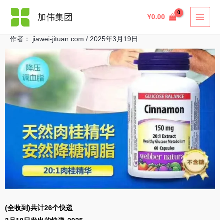
跳
搜
加伟集团
¥
0.00
至
索
内
作者：
jiawei-jituan.com
/
2025年3月19日
容
(全收到)共计26个快递