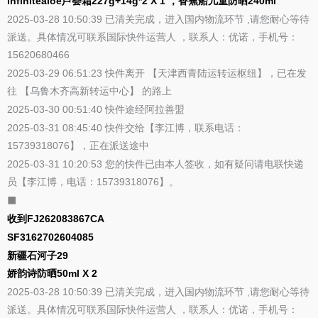
infinitealoe芦荟霜227g+14g*2 X 1 ，香蕉船儿童防晒240ml
2025-03-28 10:50:39 已清关完成，进入国内物流环节 ,请您耐心等待
派送。具体情况可联系国际快件运营人 ，联系人：优诺，手机号：
15620680466
2025-03-29 06:51:23 快件离开 【天津西青陆运转运枢纽】，已在发
往 【乌鲁木齐高新转运中心】 的路上
2025-03-30 00:51:40 快件途经阿拉善盟
2025-03-31 08:45:40 快件交给【李江博，联系电话：
15739318076】，正在派送途中
2025-03-31 10:20:53 您的快件已由本人签收，如有疑问请电联快递
员【李江博，电话：15739318076】。
⬛
收到FJ262083867CA
SF3162702604085
新疆石河子29
娇韵诗防晒50ml X 2
2025-03-28 10:50:39 已清关完成，进入国内物流环节 ,请您耐心等待
派送。具体情况可联系国际快件运营人 ，联系人：优诺，手机号：