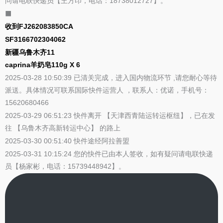
问请电联快递员【王方印，电话：18738012727】。
⬛
收到FJ262083850CA
SF3166702304062
新疆乌鲁木齐11
caprina羊奶皂110g X 6
2025-03-28 10:50:39 已清关完成，进入国内物流环节 ,请您耐心等待
派送。具体情况可联系国际快件运营人 ，联系人：优诺，手机号：
15620680466
2025-03-29 06:51:23 快件离开 【天津西青陆运转运枢纽】，已在发
往 【乌鲁木齐高新转运中心】 的路上
2025-03-30 00:51:40 快件途经阿拉善盟
2025-03-31 10:15:24 您的快件已由本人签收，如有疑问请电联快递
员【杨家彬，电话：15739448942】。