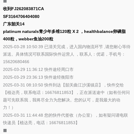
⬛
收到FJ262083871CA
SF3164706404080
广东韶关14
platinum naturals青少年多维120粒 X 2 ，healthbalance卵磷脂
400粒，webber鱼油200粒
2025-03-28 10:50:39 已清关完成，进入国内物流环节 ,请您耐心等待
派送。具体情况可联系国际快件运营人 ，联系人：优诺，手机号：
15620680466
2025-03-29 11:36:12 快件途经周口市
2025-03-29 23:36:13 快件途经衡阳市
2025-03-31 08:10:50 快件到达【韶关曲江沙溪镇店】，快件交给
【植达亮，联系电话：16676811853】，正在派送途中（如有任何问
题可先联系我，我将尽全力为您解决。您的认可，是我最大的动
力！）
2025-03-31 11:44:48 您的快件代签收（办公室），如有疑问请电联
快递员【植达亮，电话：16676811853】
⬛