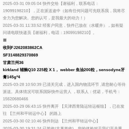
2025-03-31 09:05:04 快件交给【谢福利，联系电话：
19099198210】，正在派送途中（如有任何问题可先联系我，我将尽
全力为您解决。您的认可，是我最大的动力！）
2025-03-31 11:33:52 经客户同意，快件已放在（水暖井），如有疑
问请电联快递员【谢福利，电话：19099198210】。
⬛
收到FJ262083862CA
SF3148829370869
甘肃兰州36
kirkland 辅酶Q10 225粒 X 1， webber 鱼油200粒，sensodyne牙
膏145g*4
2025-03-28 10:50:39 已清关完成，进入国内物流环节 ,请您耐心等待
派送。具体情况可联系国际快件运营人 ，联系人：优诺，手机号：
15620680466
2025-03-29 06:43:15 快件离开 【天津西青陆运转运枢纽】，已在发
往 【兰州和平转运中心】 的路上
2025-03-30 02:10:46 快件到达 【兰州和平转运中心】
2025-03-30 19:31:24 已签收(丰巢签收)。您的体验对于我们至关重