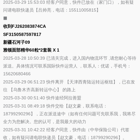
2025-03-29 15:53:03 经客户同意，快件已放在（家门口），如有疑
问请电联快递员【吕帅亮，电话：15511005815】
⬛
收到FJ262083874CA
SF3150587597817
新疆石河子09
雅顿面部精华60粒*2套装 X 1
2025-03-28 10:50:39 已清关完成，进入国内物流环节 ,请您耐心等待
派送。具体情况可联系国际快件运营人 ，联系人：优诺，手机号：
15620680466
2025-03-29 06:51:23 快件离开 【天津西青陆运转运枢纽】，已在发
往 【乌鲁木齐高新转运中心】 的路上
2025-03-30 00:51:40 快件途经阿拉善盟
2025-03-31 08:49:18 快件交给【赵文豪，联系电话：
18799290296】，正在派送途中（如有任何问题可先联系我，我将尽
全力为您解决。您的认可，是我最大的动力
2025-03-31 10:42:22 经客户同意，快件由（中华保险公司）代签
收，如有疑问请电联快递员【赵文豪，电话：18799290296】。