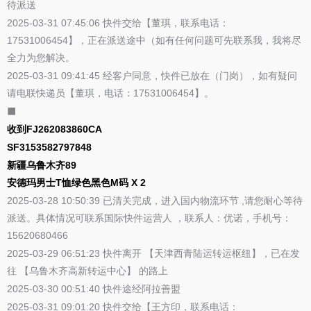
待派送
2025-03-31 07:45:06 快件交给【董琪，联系电话：
17531006454】，正在派送途中（如有任何问题可先联系我，我将尽
全力为您解决。
2025-03-31 09:41:45 经客户同意，快件已放在（门岗），如有疑问
请电联快递员【董琪，电话：17531006454】。
⬛
收到FJ262083860CA
SF3153582797848
新疆乌鲁木齐89
安德玛男士T恤绿色黑色M码 X 2
2025-03-28 10:50:39 已清关完成，进入国内物流环节 ,请您耐心等待
派送。具体情况可联系国际快件运营人 ，联系人：优诺，手机号：
15620680466
2025-03-29 06:51:23 快件离开 【天津西青陆运转运枢纽】，已在发
往 【乌鲁木齐高新转运中心】 的路上
2025-03-30 00:51:40 快件途经阿拉善盟
2025-03-31 09:01:20 快件交给【王方印，联系电话：