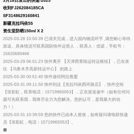
3月18日发出的快递-2025
收到FJ262084185CA
SF3148629160841
新疆克拉玛依55
资生堂防晒150ml X 2
2025-03-28 10:50:39 已清关完成，进入国内物流环节 ,请您耐心等待
派送。具体情况可联系国际快件运营人 ，联系人：优诺，手机号：
15620680466
2025-03-29 06:51:23 快件离开 【天津西青陆运转运枢纽】，已在发
往 【乌鲁木齐高新转运中心】 的路上
2025-03-30 00:51:40 快件途经阿拉善盟
2025-03-31 09:11:50 快件到达【克拉玛依西环路店】，快件交给
【张彩虹，联系电话：15719965053】，正在派送途中（如有任何问
题可先联系我，我将尽全力为您解决。您的认可，是我最大的动
力！）
2025-03-31 10:39:59 您的快件已由本人签收，如有疑问请电联快递
员【张彩虹，电话：15719965053】。
⬛