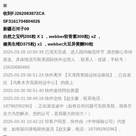
⬛
收到FJ262083872CA
SF3161704804026
新疆石河子09
自然之宝钙200粒 X 1 ，webber软骨素300粒) x2 ，
健美生维D375粒) x1 ，webber大豆异黄酮90粒
2025-03-28 10:50:39 已清关完成，进入国内物流环节 ,请您耐心等待
派送。具体情况可联系国际快件运营人 ，联系人：优诺，手机号：
15620680466
2025-03-29 06:51:23 快件离开 【天津西青陆运转运枢纽】，已在发
往 【乌鲁木齐高新转运中心】 的路上
2025-03-30 00:51:40 快件途经阿拉善盟
2025-03-31 08:49:18 快件交给【赵文豪，联系电话：
18799290296】，正在派送途中（如有任何问题可先联系我，我将尽
全力为您解决。您的认可，是我最大的动力！）
2025-03-31 10:42:22 经客户同意，快件由（中华保险公司）代签
收，如有疑问请电联快递员【赵文豪，电话：18799290296】。