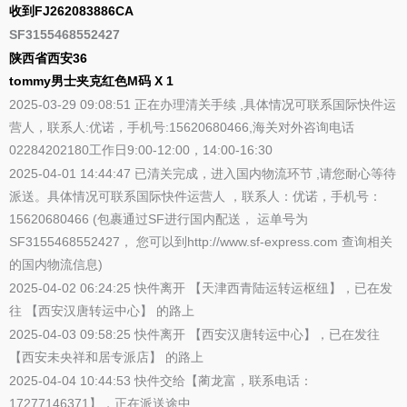
收到FJ262083886CA
SF3155468552427
陕西省西安36
tommy男士夹克红色M码 X 1
2025-03-29 09:08:51 正在办理清关手续 ,具体情况可联系国际快件运
营人，联系人:优诺，手机号:15620680466,海关对外咨询电话
02284202180工作日9:00-12:00，14:00-16:30
2025-04-01 14:44:47 已清关完成，进入国内物流环节 ,请您耐心等待
派送。具体情况可联系国际快件运营人 ，联系人：优诺，手机号：
15620680466 (包裹通过SF进行国内配送， 运单号为
SF3155468552427， 您可以到http://www.sf-express.com 查询相关
的国内物流信息)
2025-04-02 06:24:25 快件离开 【天津西青陆运转运枢纽】，已在发
往 【西安汉唐转运中心】 的路上
2025-04-03 09:58:25 快件离开 【西安汉唐转运中心】，已在发往
【西安未央祥和居专派店】 的路上
2025-04-04 10:44:53 快件交给【蔺龙富，联系电话：
17277146371】，正在派送途中