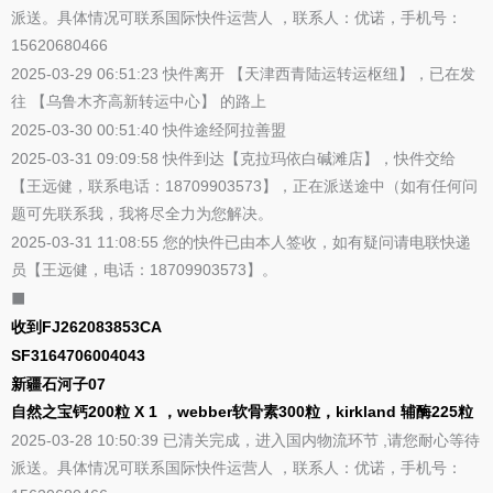
派送。具体情况可联系国际快件运营人 ，联系人：优诺，手机号：
15620680466
2025-03-29 06:51:23 快件离开 【天津西青陆运转运枢纽】，已在发
往 【乌鲁木齐高新转运中心】 的路上
2025-03-30 00:51:40 快件途经阿拉善盟
2025-03-31 09:09:58 快件到达【克拉玛依白碱滩店】，快件交给
【王远健，联系电话：18709903573】，正在派送途中（如有任何问
题可先联系我，我将尽全力为您解决。
2025-03-31 11:08:55 您的快件已由本人签收，如有疑问请电联快递
员【王远健，电话：18709903573】。
⬛
收到FJ262083853CA
SF3164706004043
新疆石河子07
自然之宝钙200粒 X 1 ，webber软骨素300粒，kirkland 辅酶225粒
2025-03-28 10:50:39 已清关完成，进入国内物流环节 ,请您耐心等待
派送。具体情况可联系国际快件运营人 ，联系人：优诺，手机号：