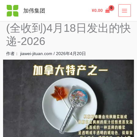
跳
搜
加伟集团
¥
0.00
至
索
内
(全收到)4月18日发出的快
容
递-2026
作者：
jiawei-jituan.com
/
2026年4月20日