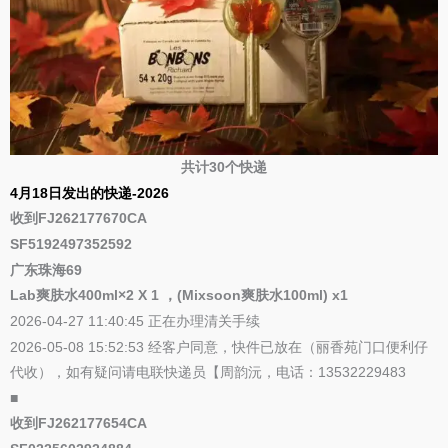
共计30个快递
4月18日发出的快递-2026
收到FJ262177670CA
SF5192497352592
广东珠海69
Lab爽肤水400ml×2 X 1 ，(Mixsoon爽肤水100ml) x1
2026-04-27 11:40:45 正在办理清关手续
2026-05-08 15:52:53 经客户同意，快件已放在（丽香苑门口便利仔
代收），如有疑问请电联快递员【周韵沅，电话：13532229483
■
收到FJ262177654CA