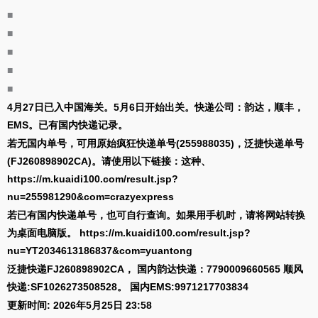
■
■
■
■
■
4月27日已入中国海关。5月6日开始出关。快递公司：韵达，顺丰，
EMS。已有国内快递记录。
若无国内单号，可用原始疯狂快递单号(255988035)，泛捷快递单号
(FJ260898902CA)。请使用以下链接：这种、
https://m.kuaidi100.com/result.jsp?
nu=255981290&com=crazyexpress
若已有国内快递单号，也可自行查询。如果用手机时，请将网站转换
为桌面电脑版。 https://m.kuaidi100.com/result.jsp?
nu=YT2034613186837&com=yuantong
泛捷快递FJ260898902CA， 国内韵达快递：7790009660565 顺风
快递:SF1026273508528。 国内EMS:9971217703834
更新时间: 2026年5月25日 23:58