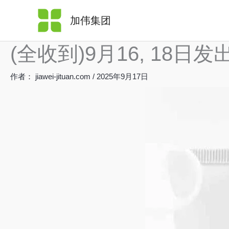
跳
加伟集团
至
内
(全收到)9月16, 18日发
容
作者：
jiawei-jituan.com
/
2025年9月17日