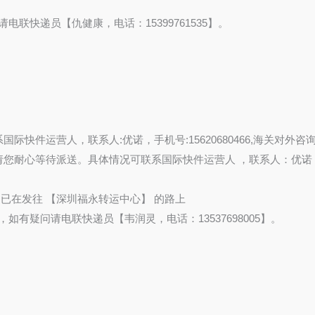
有疑问请电联快递员【仇健康，电话：15399761535】。
联系国际快件运营人，联系人:优诺，手机号:15620680466,海关对外咨询电话022
流环节 ,请您耐心等待派送。具体情况可联系国际快件运营人 ，联系人：优诺，手
运枢纽】，已在发往 【深圳福永转运中心】 的路上
家人），如有疑问请电联快递员【韦润灵，电话：13537698005】。