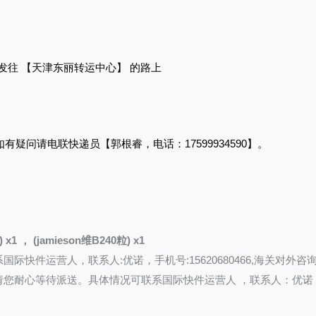
，已在发往 【天津东丽转运中心】 的路上
），如有疑问请电联快递员【郭根睿，电话：17599934590】。
x1 ， (jamieson维B240粒) x1
联系国际快件运营人，联系人:优诺，手机号:15620680466,海关对外咨询电话022
流环节 ,请您耐心等待派送。具体情况可联系国际快件运营人 ，联系人：优诺，手