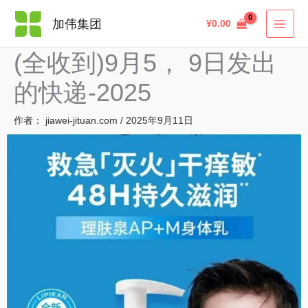
跳
搜
加伟集团
¥
0.00
至
索
内
(全收到)9月5， 9日发出
容
的快递-2025
作者：
jiawei-jituan.com
/
2025年9月11日