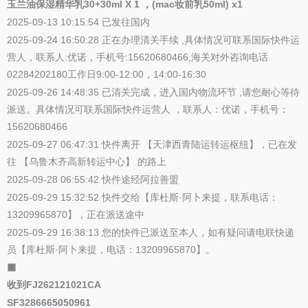
玉兰油保湿精华乳30+30ml X 1 ，(mac妆前乳50ml) x1
2025-09-13 10:15:54 已发往国内
2025-09-24 16:50:28 正在办理清关手续 ,具体情况可联系国际快件运
营人，联系人:优诺，手机号:15620680466,海关对外咨询电话
02284202180工作日9:00-12:00，14:00-16:30
2025-09-26 14:48:35 已清关完成，进入国内物流环节 ,请您耐心等待
派送。具体情况可联系国际快件运营人 ，联系人：优诺，手机号：
15620680466
2025-09-27 06:47:31 快件离开 【天津西青陆运转运枢纽】，已在发
往 【乌鲁木齐高新转运中心】 的路上
2025-09-28 06:55:42 快件途经阿拉善盟
2025-09-29 15:32:52 快件交给【库杜斯·阿卜来提，联系电话：
13209965870】，正在派送途中
2025-09-29 16:38:13 您的快件已派送至本人，如有疑问请电联快递
员【库杜斯·阿卜来提，电话：13209965870】。
⬛
收到FJ262121021CA
SF3286665050961