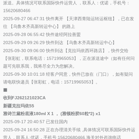
派送。具体情况可联系国际快件运营人 ，联系人：优诺，手机号：
15620680466
2025-09-27 06:47:31 快件离开 【天津西青陆运转运枢纽】，已在发
往 【乌鲁木齐高新转运中心】 的路上
2025-09-28 06:55:42 快件途经阿拉善盟
2025-09-29 09:26:29 快件到达 【乌鲁木齐高新转运中心】
2025-09-30 09:06:00 快件到达【克拉玛依西环路店】，快件交给
【张彩虹，联系电话：15719965053】，正在派送途中（如有任何问
题可先联系我，我将尽全力为您解决。
2025-09-30 10:01:18 经客户同意，快件已放在（门口），如有疑问
请电联快递员【张彩虹，电话：15719965053】。
⬛
收到FJ262121023CA
新疆克拉玛依55
雅诗兰黛粉底液180ml X 1 ， (雅顿粉胶60粒*2) x1
2025-09-17 20:40:57 已发往国内
2025-09-24 16:50:28 正在办理清关手续 ,具体情况可联系国际快件运
营人，联系人:优诺，手机号:15620680466,海关对外咨询电话