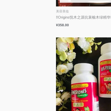
美容美妆
‼️Origins悦木‬之源抗衰榆木绿‬
¥
358.00