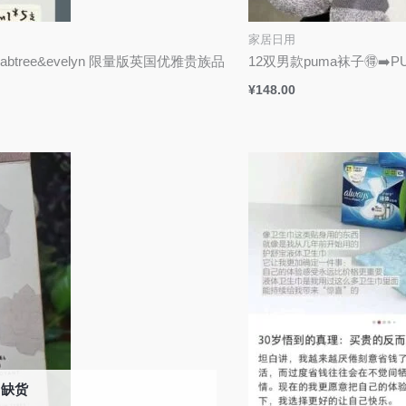
家居日用
abtree&evelyn 限量版英国优雅贵族品
12双男款puma袜子🉐️➡️P
¥
148.00
缺货