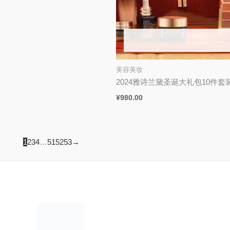
美容美妆
2024雅诗兰黛圣诞大礼包10件套
¥
980.00
1
2
3
4
…
51
52
53
→