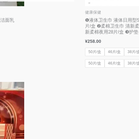
健康保健
和洁面乳
❶液体卫生巾 液体日用型50
片/盒 ❷柔棉卫生巾 清新柔
新柔棉夜用28片/盒 ❸护垫
¥
258.00
50片/盒
46片/盒
38片/
50片/盒
46片/盒
38片/