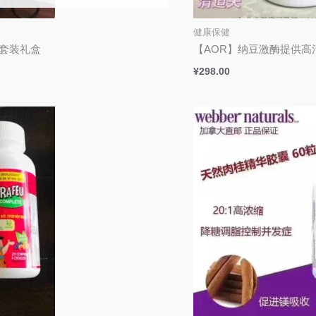
健康保健
精华套装礼盒
【AOR】纳豆激酶提供高
¥
298.00
价
格
范
围：
¥168.00
至
¥298.00