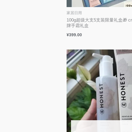
家居日用
100g超级大支5支装限量礼盒🎁 cr
牌手霜礼盒
¥
399.00