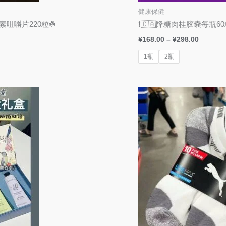
健康保健
维生素咀嚼片220粒☘️
❗🇨🇦降糖肉桂胶囊每瓶60
¥
168.00
–
¥
298.00
1瓶
2瓶