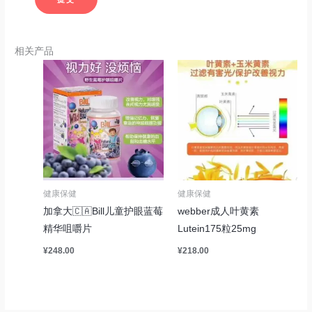
相关产品
健康保健
健康保健
加拿大🇨🇦Bill儿童护眼蓝莓
webber成人叶黄素
精华咀嚼片
Lutein175粒25mg
¥
248.00
¥
218.00