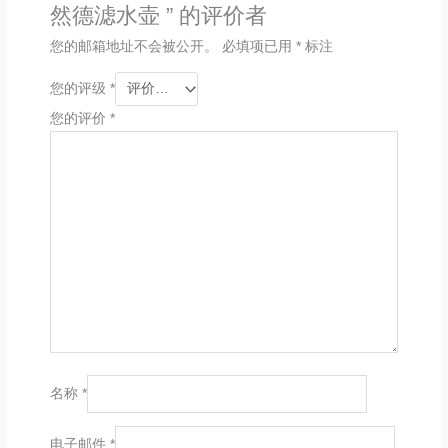
然德滤‮壶水‬ ​” 的评价者
您的邮箱地址不会被公开。
必填项已用
*
标注
您的评级
*
您的评价
*
名称
*
电子邮件
*