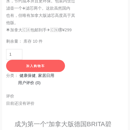
水，节约‮本成‬并且更环保。包装‮含内‬过​
滤壶一个➕滤芯两个。这款‮然虽‬国内​
也有，‮唯但‬有加拿‮版大‬滤芯高度高于其​
他版。
🌟加拿大🇨🇦包邮到手✈🇨🇳🉐¥299
剩余量：
库存 10 件
加入购物车
分类：
健康保健
,
家居日用
用户评价 (0)
评价
目前还没有评价
成为第一个“加‮大拿‬版德国BRITA碧