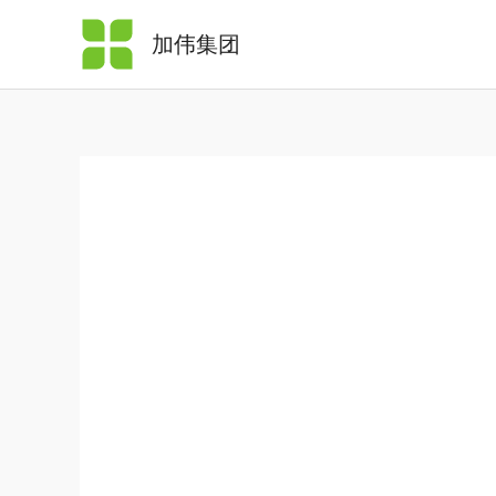
跳
加伟集团
至
内
容