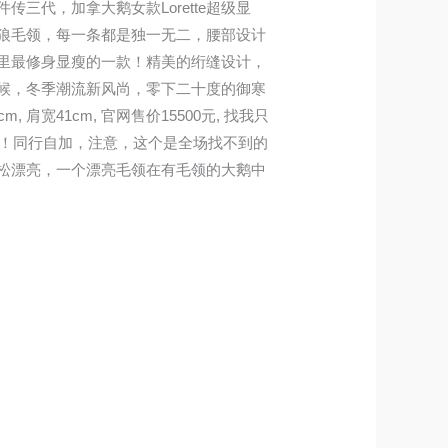
传三代，加拿大鹅女款Lorette超级显
狼毛领，每一条都是独一无二，腰部设计
里最修身显瘦的一款！精美的绗缝设计，
候，冬季潮流新风尚，零下二十度的御寒
 肩宽41cm, 官网售价15500元, 找我只
邮！！同行自加，注意，这个是全场找不到的
松漂亮，一个漂亮毛领在有毛领的大鹅中