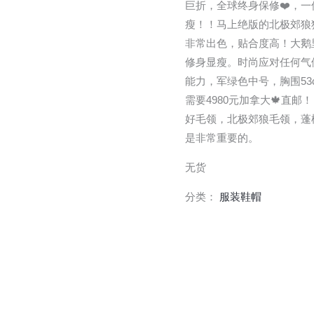
巨折，全球终身保修❤️，一件
瘦！！马上绝版的北极郊狼
非常出色，贴合度高！大鹅
修身显瘦。时尚应对任何气
能力，军绿色中号，胸围53cm,
需要4980元加拿大🍁直
好毛领，北极郊狼毛领，蓬
是非常重要的。
无货
分类：
服装鞋帽