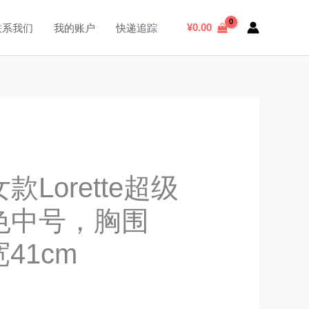
搜
索
¥
0.00
联系我们
我的账户
快递追踪
Lorette超级
色中号，胸围
宽41cm