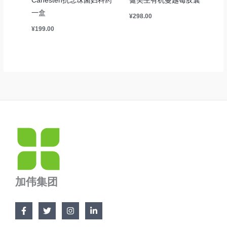
Canesten抗念珠菌妇科药
健美生有机蔓越莓胶囊
一盒
¥
298.00
¥
199.00
加伟集团