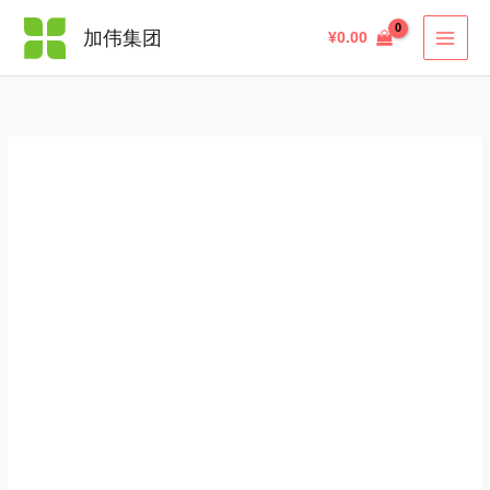
跳
小
搜
加伟集团
¥
0.00
至
铁
索
内
人
容
多
维
成
长
软
糖
120
粒
数
量