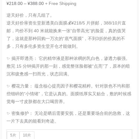
¥
218.00
–
¥
388.00
+ Free Shipping
逆天好价，只有几组了。
逆天好价🉐资生堂新透美白面膜💰¥218/5 片拼邮，388/10片直
邮，均价不到 40 米就能换来一张“自带高光”的脸蛋，真的值哭
了，这就是那种回购一万次的“底气面膜”，不到3折的价真的不
多，只有多伦多资生堂开仓才能做到。
✨ 揭开即透亮： 它的精华液是那种浓稠的乳白色，渗透力极强。
敷完 15 分钟揭开的那一刻，感觉整张脸都被“点亮”了，原本的暗
沉和疲惫感一扫而光，状态回满。
✨ 樱花力量： 蕴含核心提亮因子和樱花精粹。针对肤色不均和那
些细碎的“小情绪”，它是认真的。面膜纸厚实又贴合，敷的时候感
觉每一寸皮肤都在大口喝营养。
✨ 密集修护： 无论是晒后需要安抚，还是重要场合前的急救，这
一片下去真的能看到奇迹。
5片
10片