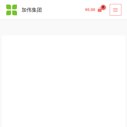
跳
资
搜
价
加伟集团
¥
0.00
至
生
索
格
内
堂
范
容
新
围：
透
¥218.00
美
至
白
¥388.00
面
膜
💰
¥218/5
片
拼
邮，
388/10
片
直
邮