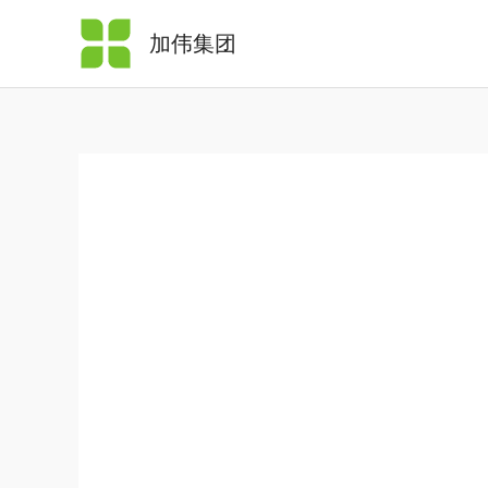
跳
加伟集团
至
内
容