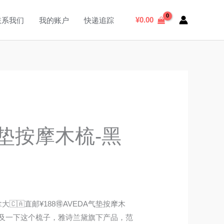
搜
索
¥
0.00
联系我们
我的账户
快递追踪
气垫按摩木梳-黑
🇦直邮¥188🉐AVEDA气垫按摩木
及一下这个梳子，雅诗兰黛旗下产品，范