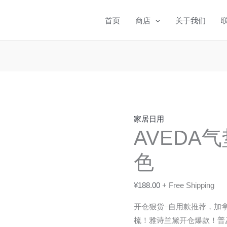
AVEDA
气
首页
商店
关于我们
垫
按
摩
木
梳-
黑
色
家居日用
数
AVEDA
量
色
¥
188.00
+ Free Shipping
开仓狠货–自用款推荐，加拿大
梳！雅诗兰黛开仓爆款！普