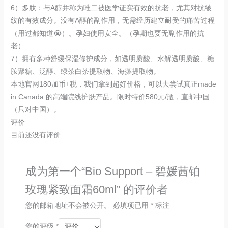
6）多肽：与A醇并称为唯二被医学证实有效的抗老，尤其对抗皱
纹的有效成分。没有A醇的副作用，无需经历建立耐受的痛苦过程
（用过都知道😭）。孕妇使用安全。（孕期也要无副作用的抗
老）
7）拥有多种舒缓保湿修护成分，如透明质酸、水解透明质酸、糖
胺聚糖、泛醇、绿茶白茶提取物、海藻提取物。
本地官网180加币+税，我们拿到超好价格，可以去尝试真正made
in Canada 的高端院线护肤产品。限时特价580元/瓶，直邮中国
（只对中国）。
评价
目前还没有评价
成为第一个“Bio Support – 碧媛茜铂
玫瑰紧致面霜60ml” 的评价者
您的邮箱地址不会被公开。
必填项已用
*
标注
您的评级
*