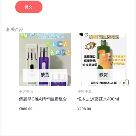
相关产品
缺货
缺货
美容美妆
美容美妆
倩碧早C晚A精华面霜组合
悦木之源蘑菇水400ml
¥
880.00
¥
298.00