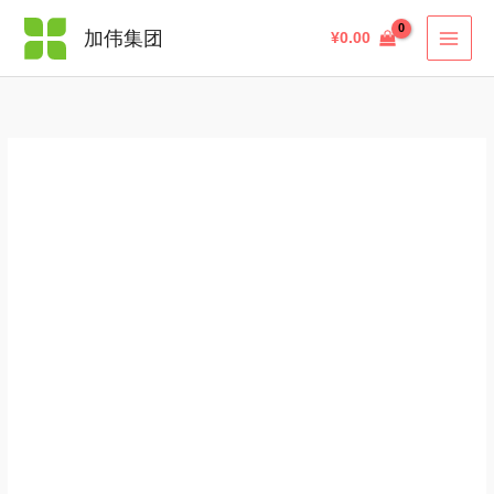
跳
Bio
搜
加伟集团
¥
0.00
至
Support
索
内
-
容
碧
媛
茜
铂
玫
瑰
紧
致
面
霜
60ml
数
量