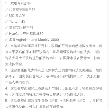
1）六项专利加持：
✅ 代谢物®白藜芦醇
✅ MDI复合物
✅ Tig ten yl®
✅ 皇家艾比根™P5
✅ HyaCare™阿基瑞林50
✅ 多肽Argireline and Matrixyl 3000
2）当这款奢华面霜被打开时，玫瑰的芬芳会自然地散发出来，她
来自于著名的保加利亚玫瑰谷—世界顶级玫瑰精油的故乡。由玫
瑰谷大马士革玫瑰提取的玫瑰精油，在国际市场备受青睐，被称
为液体黄金。
3）这款面霜的最大特点是天然和先进的生物科技完美融合，如同
演绎了一曲完美的交响乐，各种成分有效地协同工作，为肌肤的
年轻态共同努力。
4）这款奢华面霜的上脸肤感无与伦比，细腻润滑，轻盈保湿好吸
收，外加淡淡的玫瑰芳香使每日护肤升华为愉悦之旅。
5）这款奢华面霜添加生育酚（维E）+抗坏血酸（维C），具有强
大抗氧化功能，可以让底妆越夜越美丽。