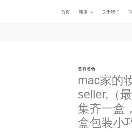
mac
家
首页
商店
关于我们
的
妆
前
三
大
best
seller,
美容美妆
（最
mac家的妆
受
seller
欢
迎
集齐一盒
产
品）
盒包装小
集
齐