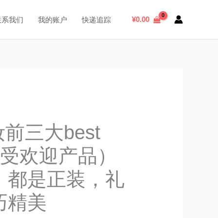
搜
索
¥
0.00
联系我们
我的账户
快递追踪
前三大best
,（最受欢迎产品）
，都是正装，礼
巧精美