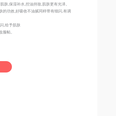
护肌肤,保湿补水,控油持妝,肌肤更有光泽。
肤的功效,好吸收不油腻同样带有细闪,有调
闪,给予肌肤
妆服帖。