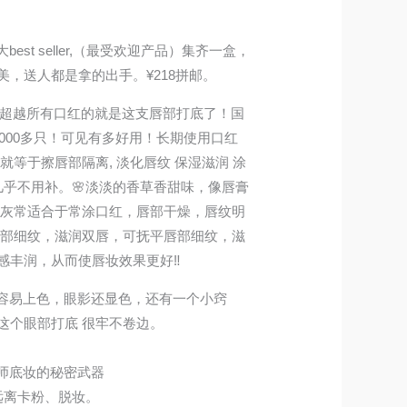
est seller,（最受欢迎产品）集齐一盒，
，送人都是拿的出手。¥218拼邮。
销量超越所有口红的就是这支唇部打底了！国
4000多只！可见有多好用！长期使用口红
就等于擦唇部隔离, 淡化唇纹 保湿滋润 涂
几乎不用补。🌸淡淡的香草香甜味，像唇膏
，灰常适合于常涂口红，唇部干燥，唇纹明
唇部细纹，滋润双唇，可抚平唇部细纹，滋
感丰润，从而使唇妆效果更好‼️
，容易上色，眼影还显色，还有一个小窍
这个眼部打底 很牢不卷边。
大师底妆的秘密武器
远离卡粉、脱妆。