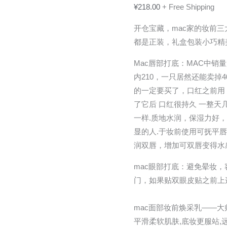
¥
218.00
+ Free Shipping
一
盒，
开仓宝藏，mac家的妆前三大b
都
都是正装，礼盒包装小巧精美
是
Mac唇部打底：MAC中
正
内210，一只居然还能卖掉
装，
的一定要买了，口红之前用 
礼
了它后 口红很持久 一整天
盒
一样.质地水润，保湿力好
包
显的人.于妆前使用可抚平
装
润双唇，增加可双唇变得水
小
巧
​mac眼部打底：避免晕妆
精
门，如果贴双眼皮贴之前上
美
数
​mac面部妆前焕采乳——
量
平滑柔软肌肤,底妆更服站,