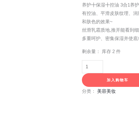
养护╋保湿╋控油 3合1养
有控油、平滑皮肤纹理、润
和肤色的效果~
丝滑乳霜质地,推开能看到细
多重呵护、密集保湿并使底
剩余量：
库存 2 件
加入购物车
分类：
美容美妆