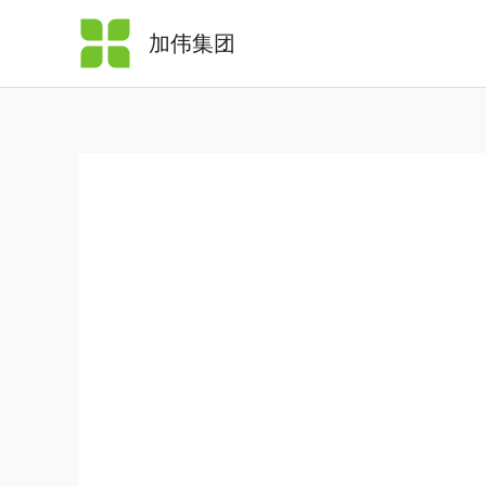
跳
加伟集团
至
内
容