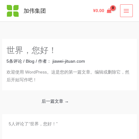
跳
搜
加伟集团
¥
0.00
至
索
内
容
世界，您好！
5条评论
/
Blog
/ 作者：
jiawei-jituan.com
欢迎使用 WordPress。这是您的第一篇文章。编辑或删除它，然
后开始写作吧！
后一篇文章
→
5人评论了“世界，您好！”