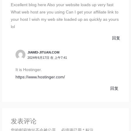
Excellent blog here Also your website loads up very fast
What web host are you using Can I get your affiliate link to
your host I wish my web site loaded up as quickly as yours
lol
回复
JIAWEI-JITUAN.COM
2024年6月17日 在 上午7:41
It is Hostinger.
https://www.hostinger.com/
回复
发表评论
您的邮箱地址不会被公开。
必填项已用
*
标注